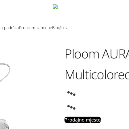
ka podrška
Program zamjene
Blog
Ibiza
Ploom AURA
Multicolore
Prodajno mjesto