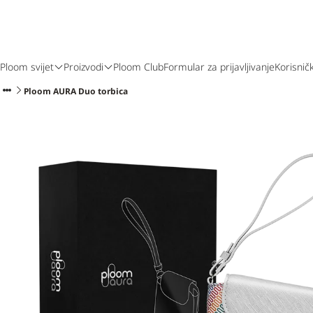
Ploom svijet
Proizvodi
Ploom Club
Formular za prijavljivanje
Korisnič
Ploom AURA Duo torbica