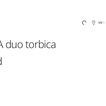
ME
 duo torbica
d