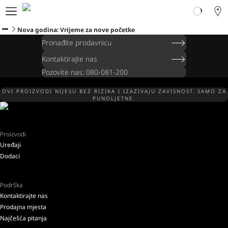
Ploom svijet
Proizvodi
Nova godina: Vrijeme za nove početke
Ploom Club
Pronađite prodavnicu
Formular za prijavljivanje
Kontaktirajte nas
Korisnička podrška
Pozovite nas: 080-081-200
Program zamjene
Blog
OVI PROIZVODI NIJESU BEZ RIZIKA I IZAZIVAJU ZAVISNOST. SAMO ZA
PUNOLJETNE.
Ibiza
Proizvodi
Uređaji
CRNOGORSKI
Dodaci
Podrška
Kontaktirajte nas
Prodajna mjesta
Najčešća pitanja