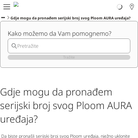
Ploom svijet
Proizvodi
Gdje mogu da pronađem serijski broj svog Ploom AURA uređaja?
Ploom Club
Kako možemo da Vam pomognemo?
Korisnička podrška
Program zamjene
Blog
Ibiza
Tražite
CRNOGORSKI
Gdje mogu da pronađem
serijski broj svog Ploom AURA
uređaja?
Da biste pronašli serijski broj svog Ploom uređaja, nježno uklonite