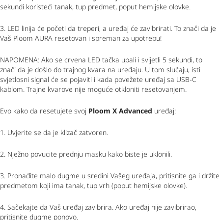
sekundi koristeći tanak, tup predmet, poput hemijske olovke.
3. LED linija će početi da treperi, a uređaj će zavibrirati. To znači da je
Vaš Ploom AURA resetovan i spreman za upotrebu!
NAPOMENA: Ako se crvena LED tačka upali i svijetli 5 sekundi, to
znači da je došlo do trajnog kvara na uređaju. U tom slučaju, isti
svjetlosni signal će se pojaviti i kada povežete uređaj sa USB-C
kablom. Trajne kvarove nije moguće otkloniti resetovanjem.
Evo kako da resetujete svoj
Ploom X Advanced
uređaj:
1. Uvjerite se da je klizač zatvoren.
2. Nježno povucite prednju masku kako biste je uklonili.
3. Pronađite malo dugme u sredini Vašeg uređaja, pritisnite ga i držite
predmetom koji ima tanak, tup vrh (poput hemijske olovke).
4. Sačekajte da Vaš uređaj zavibrira. Ako uređaj nije zavibrirao,
pritisnite dugme ponovo.