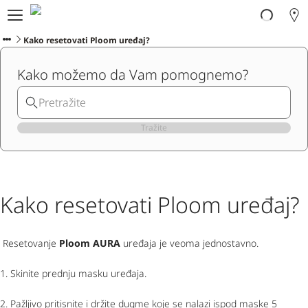
Ploom svijet
Proizvodi
Kako resetovati Ploom uređaj?
Ploom Club
Kako možemo da Vam pomognemo?
Korisnička podrška
Program zamjene
Blog
Ibiza
Tražite
CRNOGORSKI
Kako resetovati Ploom uređaj?
Resetovanje
Ploom AURA
uređaja je veoma jednostavno.
1. Skinite prednju masku uređaja.
2. Pažljivo pritisnite i držite dugme koje se nalazi ispod maske 5