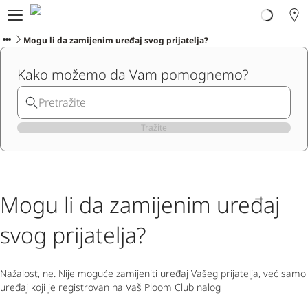
Ploom svijet
Proizvodi
Mogu li da zamijenim uređaj svog prijatelja?
Ploom Club
Kako možemo da Vam pomognemo?
Formular za prijavljivanje
Korisnička podrška
Program zamjene
Blog
Tražite
Ibiza
Mogu li da zamijenim uređaj
CRNOGORSKI
svog prijatelja?
Nažalost, ne. Nije moguće zamijeniti uređaj Vašeg prijatelja, već samo
uređaj koji je registrovan na Vaš Ploom Club nalog