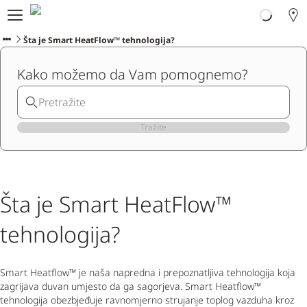
Ploom svijet
Proizvodi
Šta je Smart HeatFlow™ tehnologija?
Ploom Club
Kako možemo da Vam pomognemo?
Korisnička podrška
Program zamjene
Blog
Ibiza
Tražite
CRNOGORSKI
Šta je Smart HeatFlow™
tehnologija?
Smart Heatflow™ je naša napredna i prepoznatljiva tehnologija koja
zagrijava duvan umjesto da ga sagorjeva. Smart Heatflow™
tehnologija obezbjeđuje ravnomjerno strujanje toplog vazduha kroz