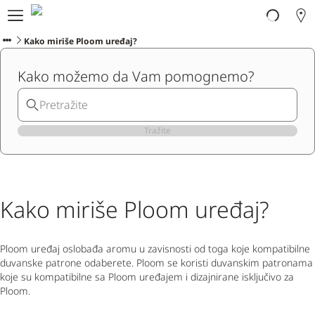
Ploom svijet
Proizvodi
Kako miriše Ploom uređaj?
Ploom Club
Kako možemo da Vam pomognemo?
Korisnička podrška
Program zamjene
Blog
Ibiza
Tražite
CRNOGORSKI
Kako miriše Ploom uređaj?
Ploom uređaj oslobađa aromu u zavisnosti od toga koje kompatibilne
duvanske patrone odaberete. Ploom se koristi duvanskim patronama
koje su kompatibilne sa Ploom uređajem i dizajnirane isključivo za
Ploom.