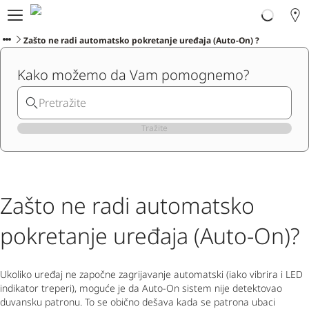
Ploom svijet
Proizvodi
Zašto ne radi automatsko pokretanje uređaja (Auto-On) ?
Ploom Club
Kako možemo da Vam pomognemo?
Korisnička podrška
Program zamjene
Blog
Ibiza
Tražite
CRNOGORSKI
Zašto ne radi automatsko
pokretanje uređaja (Auto-On)?
Ukoliko uređaj ne započne zagrijavanje automatski (iako vibrira i LED
indikator treperi), moguće je da Auto-On sistem nije detektovao
duvansku patronu. To se obično dešava kada se patrona ubaci